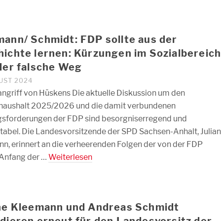
ann/ Schmidt: FDP sollte aus der
ichte lernen: Kürzungen im Sozialbereic
der falsche Weg
GUST 2024
angriff von Hüskens Die aktuelle Diskussion um den
haushalt 2025/2026 und die damit verbundenen
sforderungen der FDP sind besorgniserregend und
tabel. Die Landesvorsitzende der SPD Sachsen-Anhalt, Julia
n, erinnert an die verheerenden Folgen der von der FDP
 Anfang der …
Weiterlesen
ane Kleemann und Andreas Schmidt
dieren erneut für den Landesvorsitz der