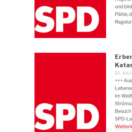
und bil
Pähle, 
Regelun
Erben
Kata
27. JUL
+++ Aus
Lebensr
im Weiß
Strömun
Besuch 
SPD-Lan
Weiterl