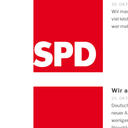
30. OK
Wir mach
viel lei
wer meh
Wir a
25. OK
Deutsch
neuer A
wenigen
Priorit