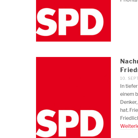
Nach
Frie
10. SE
In tief
einem b
Denker,
hat. Fr
Friedli
Weiterl