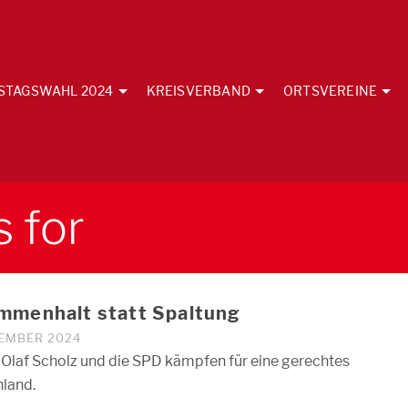
STAGSWAHL 2024
KREISVERBAND
ORTSVEREINE
 for
mmenhalt statt Spaltung
VEMBER 2024
 Olaf Scholz und die SPD kämpfen für eine gerechtes
land.