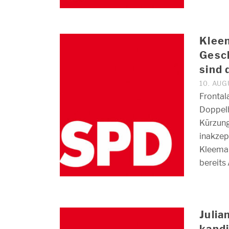
Kleem
Gesch
sind 
10. AU
Frontal
Doppel
Kürzung
inakzep
Kleeman
bereits
Juli
kandi