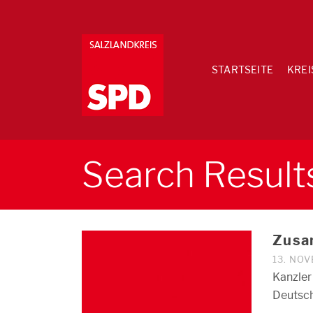
STARTSEITE
KREI
Search Results
Zusa
13. NO
Kanzler
Deutsch