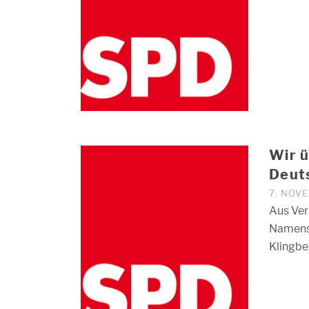
Wir 
Deut
7. NOV
Aus Ver
Namensb
Klingbei