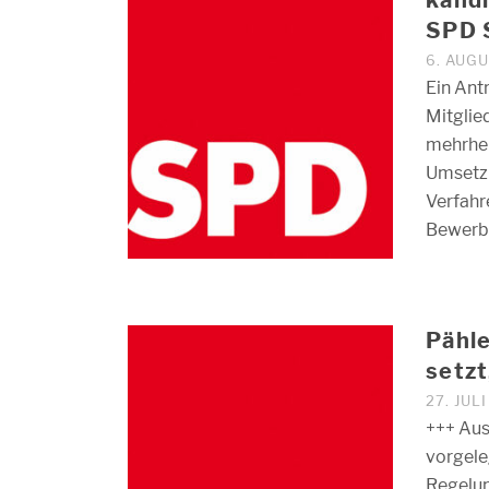
SPD 
6. AUG
Ein Antr
Mitglie
mehrhei
Umsetz
Verfahr
Bewerb
Pähle
setzt
27. JUL
+++ Aus
vorgele
Regelun