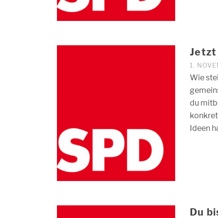
Jetzt
1. NOV
Wie stel
gemeins
du mitb
konkret
Ideen h
Du bi