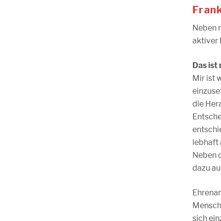
Fran
Neben m
aktiver
Das ist 
Mir ist
einzuse
die Her
Entsche
entschi
lebhaft 
Neben d
dazu auc
Ehrenam
Mensche
sich ein