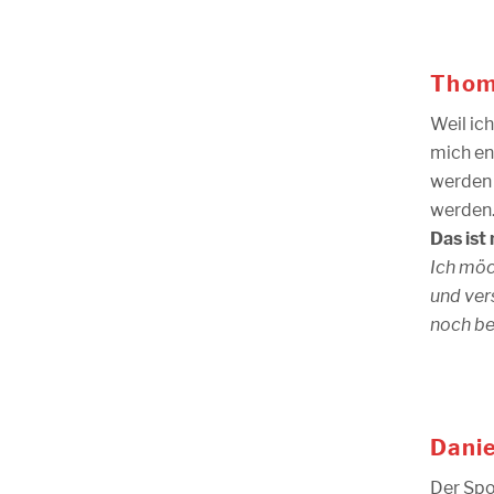
Thoma
Weil ich
mich en
werden 
werden
Das ist 
Ich möc
und ver
noch be
Danie
Der Spo