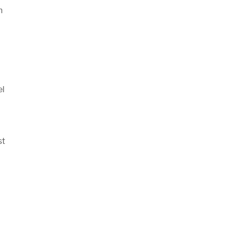
n
el
st
d