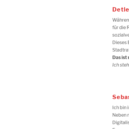
Detle
Während
für die
sozialv
Dieses 
Stadtra
Das ist 
Ich steh
Sebas
Ich bin 
Neben m
Digital