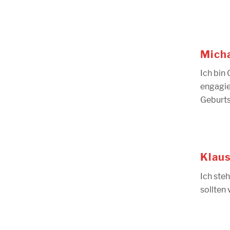
Micha
Ich bin
engagie
Geburts
Klau
Ich ste
sollten