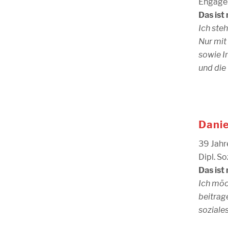
Engagem
Das ist 
Ich steh
Nur mit
sowie I
und die 
Danie
39 Jahre
Dipl. S
Das ist 
Ich möc
beitrag
soziale