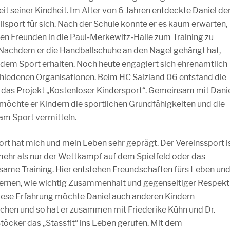
eit seiner Kindheit. Im Alter von 6 Jahren entdeckte Daniel de
lsport für sich. Nach der Schule konnte er es kaum erwarten,
nen Freunden in die Paul-Merkewitz-Halle zum Training zu
 Nachdem er die Handballschuhe an den Nagel gehängt hat,
r dem Sport erhalten. Noch heute engagiert sich ehrenamtlich
chiedenen Organisationen. Beim HC Salzland 06 entstand die
r das Projekt „Kostenloser Kindersport“. Gemeinsam mit Dani
möchte er Kindern die sportlichen Grundfähigkeiten und die
am Sport vermitteln.
ort hat mich und mein Leben sehr geprägt. Der Vereinssport i
 mehr als nur der Wettkampf auf dem Spielfeld oder das
ame Training. Hier entstehen Freundschaften fürs Leben un
lernen, wie wichtig Zusammenhalt und gegenseitiger Respekt
Diese Erfahrung möchte Daniel auch anderen Kindern
chen und so hat er zusammen mit Friederike Kühn und Dr.
töcker das „Stassfit“ ins Leben gerufen. Mit dem