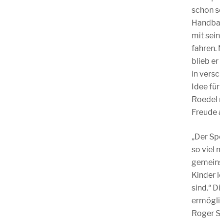
schon s
Handbal
mit sei
fahren.
blieb e
in vers
Idee fü
Roedel 
Freude 
„Der Sp
so viel
gemeins
Kinder 
sind.“ 
ermögli
Roger S