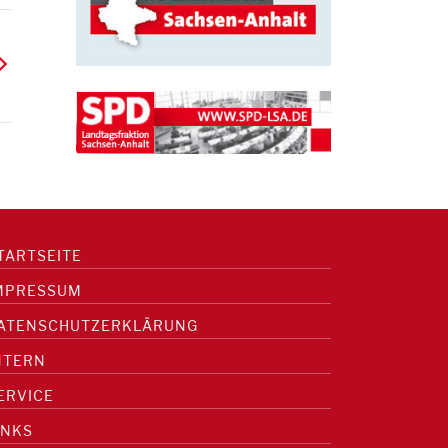
TARTSEITE
MPRESSUM
ATENSCHUTZERKLÄRUNG
NTERN
ERVICE
INKS