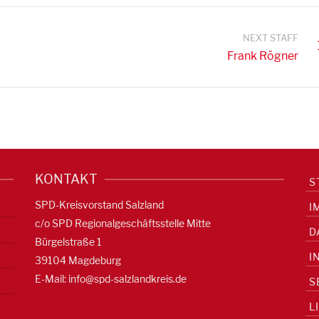
NEXT STAFF
Frank Rögner
KONTAKT
S
SPD-Kreisvorstand Salzland
I
c/o SPD Regionalgeschäftsstelle Mitte
D
Bürgelstraße 1
I
39104 Magdeburg
E-Mail:
info@spd-salzlandkreis.de
S
L