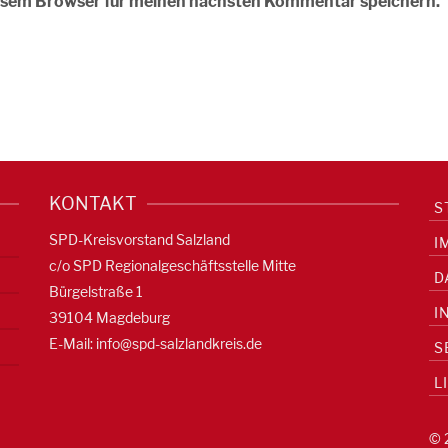
iesem Browser für meinen nächsten Kommentar speichern.
KONTAKT
S
SPD-Kreisvorstand Salzland
I
c/o SPD Regionalgeschäftsstelle Mitte
D
Bürgelstraße 1
I
39104 Magdeburg
E-Mail:
info@spd-salzlandkreis.de
S
L
© 