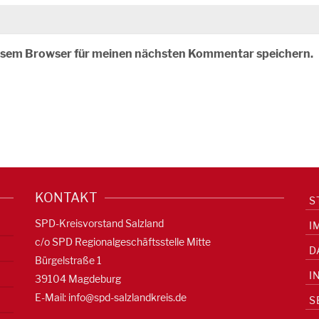
iesem Browser für meinen nächsten Kommentar speichern.
KONTAKT
S
SPD-Kreisvorstand Salzland
I
c/o SPD Regionalgeschäftsstelle Mitte
D
Bürgelstraße 1
I
39104 Magdeburg
E-Mail:
info@spd-salzlandkreis.de
S