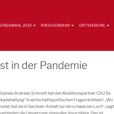
STAGSWAHL 2024
KREISVERBAND
ORTSVEREINE
st in der Pandemie
zende Andreas Schmidt hat den Koalitionspartner CDU für
ckadehaltung“ in wirtschaftspolitischen Fragen kritisiert. „Wo
utet, hat sie in Sachsen-Anhalt nur ein schwarzes Loch“, sag
d verhindert die Umsetzung sinnvoller Vorschläge. Das ist