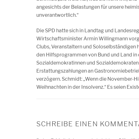
angesichts der Belastungen für unsere heim
unverantwortlich.“
Die SPD hatte sich in Landtag und Landesregi
Wirtschaftsminister Armin Willingmann vorg
Clubs, Veranstaltern und Soloselbständigen he
den Hilfsprogrammen von Bund und Land in d
Sozialdemokratinnen und Sozialdemokraten v
Erstattungszahlungen an Gastronomiebetriebe
verzögern. Schmidt: „Wenn die November-Hilf
Weihnachten in der Insolvenz.“ Es seien Exis
SCHREIBE EINEN KOMMENT