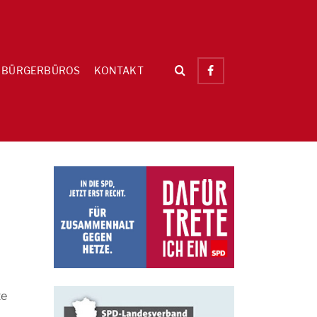
BÜRGERBÜROS
KONTAKT
te