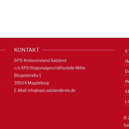
KONTAKT
S
SPD-Kreisvorstand Salzland
I
c/o SPD Regionalgeschäftsstelle Mitte
D
Bürgelstraße 1
I
39104 Magdeburg
E-Mail:
info@spd-salzlandkreis.de
S
L
© 
Sa